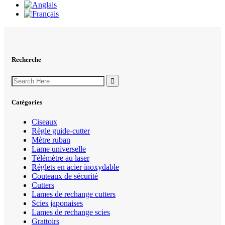
Recherche
Search
for:
Catégories
Ciseaux
Règle guide-cutter
Mètre ruban
Lame universelle
Télémètre au laser
Réglets en acier inoxydable
Couteaux de sécurité
Cutters
Lames de rechange cutters
Scies japonaises
Lames de rechange scies
Grattoirs